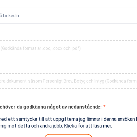
(Godkända format är .doc, .docx och .pdf)
behöver du godkänna något av nedanstående:
*
ed ett samtycke till att uppgifterna jag lämnar i denna ansökan
ig mot detta och andra jobb. Klicka för att läsa mer.