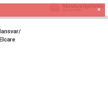
ansvar/
Elcare