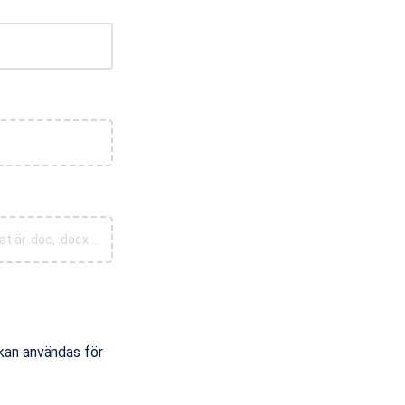
Ladda upp andra dokument, såsom Personligt Brev, Betyg och Intyg (Godkända format är .doc, .docx och .pdf)
 kan användas för