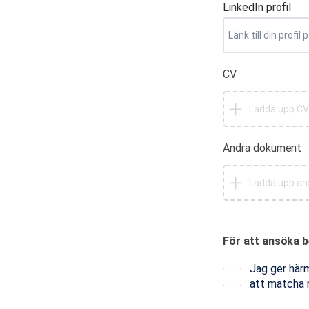
LinkedIn profil
CV
Ladda upp CV 
Andra dokument
För att ansöka 
Jag ger härm
att matcha m