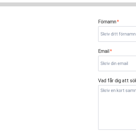
Förnamn
*
Email
*
Vad får dig att sö